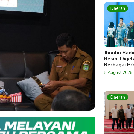
Daerah
Jhonlin Bad
Resmi Digela
Berbagai Pro
5 August 2026
Daerah