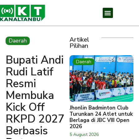
Artikel
Daerah
Pilihan
Bupati Andi
Daerah
Rudi Latif
Resmi
Membuka
Kick Off
Jhonlin Badminton Club
Turunkan 24 Atlet untuk
RKPD 2027
Berlaga di JBC VIII Open
2026
Berbasis
5 August 2026