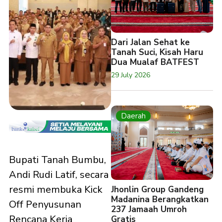
Dari Jalan Sehat ke
Tanah Suci, Kisah Haru
Dua Mualaf BATFEST
29 July 2026
Daerah
Bupati Tanah Bumbu,
Andi Rudi Latif, secara
resmi membuka Kick
Jhonlin Group Gandeng
Madanina Berangkatkan
Off Penyusunan
237 Jamaah Umroh
Rencana Kerja
Gratis