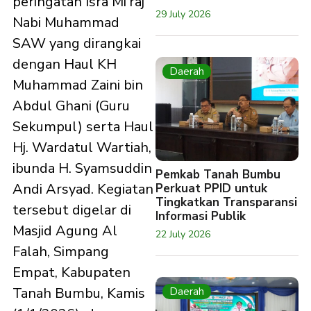
peringatan Isra Mi’raj
29 July 2026
Nabi Muhammad
SAW yang dirangkai
dengan Haul KH
Daerah
Muhammad Zaini bin
Abdul Ghani (Guru
Sekumpul) serta Haul
Hj. Wardatul Wartiah,
ibunda H. Syamsuddin
Pemkab Tanah Bumbu
Andi Arsyad. Kegiatan
Perkuat PPID untuk
Tingkatkan Transparansi
tersebut digelar di
Informasi Publik
Masjid Agung Al
22 July 2026
Falah, Simpang
Empat, Kabupaten
Tanah Bumbu, Kamis
Daerah