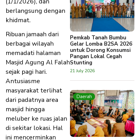
(1/1/2026), dan
berlangsung dengan
khidmat.
Ribuan jamaah dari
Pemkab Tanah Bumbu
berbagai wilayah
Gelar Lomba B2SA 2026
untuk Dorong Konsumsi
memadati halaman
Pangan Lokal Cegah
Masjid Agung Al Falah
Stunting
sejak pagi hari.
21 July 2026
Antusiasme
masyarakat terlihat
Daerah
dari padatnya area
masjid hingga
meluber ke ruas jalan
di sekitar lokasi. Hal
ini mencerminkan