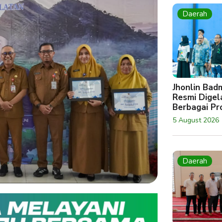
Daerah
Jhonlin Bad
Resmi Digela
Berbagai Pro
5 August 2026
Daerah