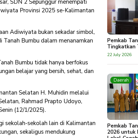
dasar, SDN 2 Sepunggur menempati
iwiyata Provinsi 2025 se-Kalimantan
n Adiwiyata bukan sekadar simbol,
ah di Tanah Bumbu dalam menanamkan
Pemkab Tan
Tingkatkan 
22 July 2026
 Tanah Bumbu tidak hanya berfokus
gan belajar yang bersih, sehat, dan
Daerah
mantan Selatan H. Muhidin melalui
 Selatan, Rahmad Prapto Udoyo,
Senin (12/1/2025).
agi sekolah-sekolah lain di Kalimantan
Pemkab Tan
kungan, sekaligus mendukung
2026 untuk