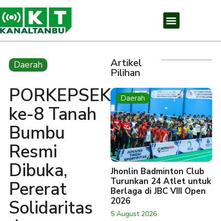
Artikel
Daerah
Pilihan
PORKEPSEK
Daerah
ke-8 Tanah
Bumbu
Resmi
Dibuka,
Jhonlin Badminton Club
Turunkan 24 Atlet untuk
Pererat
Berlaga di JBC VIII Open
2026
Solidaritas
5 August 2026