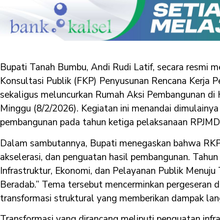
Bupati Tanah Bumbu, Andi Rudi Latif, secara resmi 
Konsultasi Publik (FKP) Penyusunan Rencana Kerja 
sekaligus meluncurkan Rumah Aksi Pembangunan di 
Minggu (8/2/2026). Kegiatan ini menandai dimulainya
pembangunan pada tahun ketiga pelaksanaan RPJM
Dalam sambutannya, Bupati menegaskan bahwa RKPD
akselerasi, dan penguatan hasil pembangunan. Tahu
Infrastruktur, Ekonomi, dan Pelayanan Publik Menuj
Beradab.” Tema tersebut mencerminkan pergeseran d
transformasi struktural yang memberikan dampak la
Transformasi yang dirancang meliputi penguatan infr