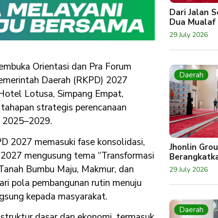
Dari Jalan 
Dua Mualaf
29 July 2026
membuka Orientasi dan Pra Forum
Daerah
Pemerintah Daerah (RKPD) 2027
Hotel Lotusa, Simpang Empat,
 tahapan strategis perencanaan
D 2025–2029.
 2027 memasuki fase konsolidasi,
Jhonlin Gro
n 2027 mengusung tema “Transformasi
Berangkatk
u Tanah Bumbu Maju, Makmur, dan
29 July 2026
ari pola pembangunan rutin menuju
ngsung kepada masyarakat.
Daerah
astruktur dasar dan ekonomi, termasuk