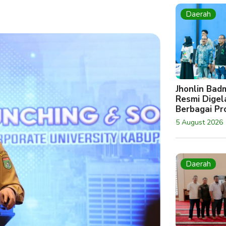
Daerah
Jhonlin Bad
Resmi Digela
Berbagai Pro
5 August 2026
Daerah