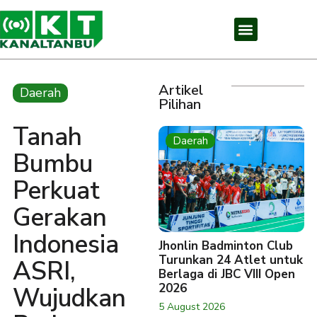
Artikel
Daerah
Pilihan
Tanah
Daerah
Bumbu
Perkuat
Gerakan
Indonesia
Jhonlin Badminton Club
Turunkan 24 Atlet untuk
ASRI,
Berlaga di JBC VIII Open
2026
Wujudkan
5 August 2026