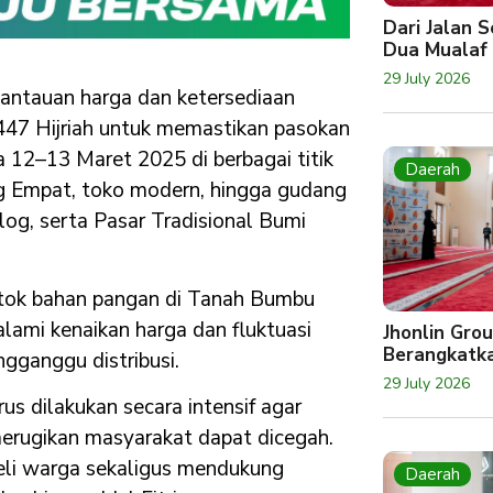
Dari Jalan 
Dua Mualaf
29 July 2026
ntauan harga dan ketersediaan
1447 Hijriah untuk memastikan pasokan
a 12–13 Maret 2025 di berbagai titik
Daerah
ang Empat, toko modern, hingga gudang
og, serta Pasar Tradisional Bumi
tok bahan pangan di Tanah Bumbu
ami kenaikan harga dan fluktuasi
Jhonlin Gro
Berangkatk
gganggu distribusi.
29 July 2026
 dilakukan secara intensif agar
erugikan masyarakat dapat dicegah.
beli warga sekaligus mendukung
Daerah