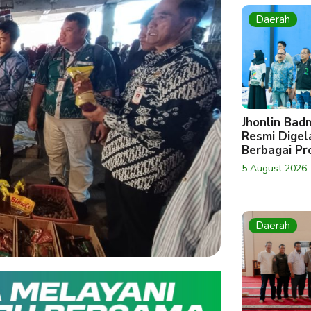
Daerah
Jhonlin Bad
Resmi Digela
Berbagai Pro
5 August 2026
Daerah