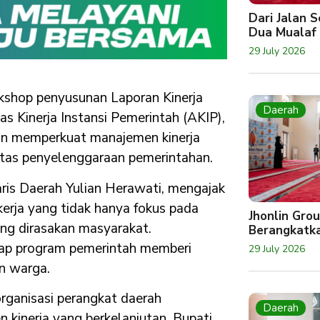
Dari Jalan 
Dua Mualaf
29 July 2026
shop penyusunan Laporan Kinerja
Daerah
tas Kinerja Instansi Pemerintah (AKIP),
juan memperkuat manajemen kinerja
itas penyelenggaraan pemerintahan.
aris Daerah Yulian Herawati, mengajak
erja yang tidak hanya fokus pada
Jhonlin Gro
ang dirasakan masyarakat.
Berangkatk
etiap program pemerintah memberi
29 July 2026
an warga.
rganisasi perangkat daerah
Daerah
inerja yang berkelanjutan. Bupati