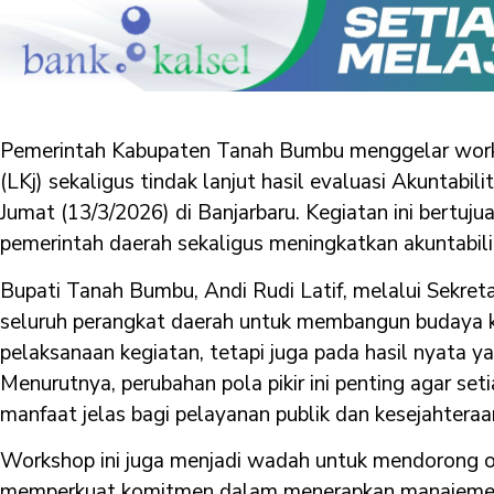
Pemerintah Kabupaten Tanah Bumbu menggelar work
(LKj) sekaligus tindak lanjut hasil evaluasi Akuntabili
Jumat (13/3/2026) di Banjarbaru. Kegiatan ini bertu
pemerintah daerah sekaligus meningkatkan akuntabil
Bupati Tanah Bumbu, Andi Rudi Latif, melalui Sekret
seluruh perangkat daerah untuk membangun budaya k
pelaksanaan kegiatan, tetapi juga pada hasil nyata y
Menurutnya, perubahan pola pikir ini penting agar s
manfaat jelas bagi pelayanan publik dan kesejahtera
Workshop ini juga menjadi wadah untuk mendorong o
memperkuat komitmen dalam menerapkan manajemen k