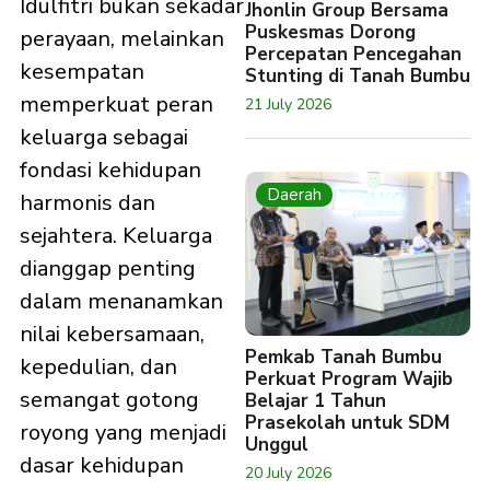
Idulfitri bukan sekadar
Jhonlin Group Bersama
Puskesmas Dorong
perayaan, melainkan
Percepatan Pencegahan
kesempatan
Stunting di Tanah Bumbu
memperkuat peran
21 July 2026
keluarga sebagai
fondasi kehidupan
Daerah
harmonis dan
sejahtera. Keluarga
dianggap penting
dalam menanamkan
nilai kebersamaan,
Pemkab Tanah Bumbu
kepedulian, dan
Perkuat Program Wajib
semangat gotong
Belajar 1 Tahun
Prasekolah untuk SDM
royong yang menjadi
Unggul
dasar kehidupan
20 July 2026