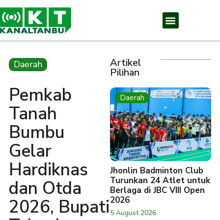
Artikel
Daerah
Pilihan
Pemkab
Daerah
Tanah
Bumbu
Gelar
Hardiknas
Jhonlin Badminton Club
Turunkan 24 Atlet untuk
dan Otda
Berlaga di JBC VIII Open
2026
2026, Bupati
5 August 2026