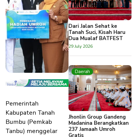
Dari Jalan Sehat ke
Tanah Suci, Kisah Haru
Dua Mualaf BATFEST
29 July 2026
Daerah
Pemerintah
Kabupaten Tanah
Jhonlin Group Gandeng
Bumbu (Pemkab
Madanina Berangkatkan
237 Jamaah Umroh
Tanbu) menggelar
Gratis