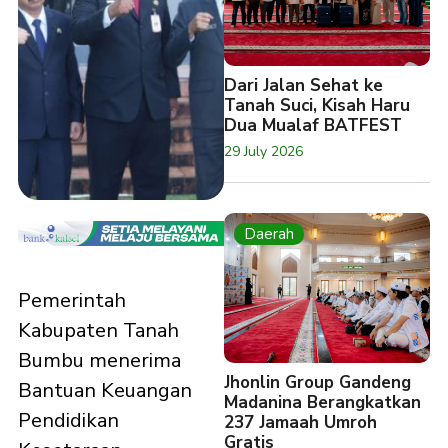
Dari Jalan Sehat ke
Tanah Suci, Kisah Haru
Dua Mualaf BATFEST
29 July 2026
Daerah
Pemerintah
Kabupaten Tanah
Bumbu menerima
Jhonlin Group Gandeng
Bantuan Keuangan
Madanina Berangkatkan
Pendidikan
237 Jamaah Umroh
Gratis