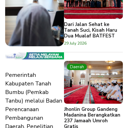
Dari Jalan Sehat ke
Tanah Suci, Kisah Haru
Dua Mualaf BATFEST
29 July 2026
Daerah
Pemerintah
Kabupaten Tanah
Bumbu (Pemkab
Tanbu) melalui Badan
Perencanaan
Jhonlin Group Gandeng
Madanina Berangkatkan
Pembangunan
237 Jamaah Umroh
Daerah, Penelitian
Gratis