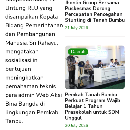
Jhonlin Group Bersama
Untung RLU yang
Puskesmas Dorong
Percepatan Pencegahan
disampaikan Kepala
Stunting di Tanah Bumbu
Bidang Pemerintahan
21 July 2026
dan Pembangunan
Manusia, Sri Rahayu,
mengatakan
Daerah
sosialisasi ini
bertujuan
meningkatkan
pemahaman teknis
para admin Web Aksi
Pemkab Tanah Bumbu
Perkuat Program Wajib
Bina Bangda di
Belajar 1 Tahun
lingkungan Pemkab
Prasekolah untuk SDM
Unggul
Tanbu.
20 July 2026