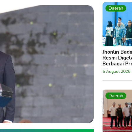
Daerah
Jhonlin Bad
Resmi Digela
Berbagai Pro
5 August 2026
Daerah