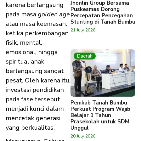
Jhonlin Group Bersama
karena berlangsung
Puskesmas Dorong
pada masa
golden age
Percepatan Pencegahan
Stunting di Tanah Bumbu
atau masa keemasan,
21 July 2026
ketika perkembangan
fisik, mental,
emosional, hingga
Daerah
spiritual anak
berlangsung sangat
pesat. Oleh karena itu,
investasi pendidikan
pada fase tersebut
Pemkab Tanah Bumbu
menjadi kunci dalam
Perkuat Program Wajib
Belajar 1 Tahun
mencetak generasi
Prasekolah untuk SDM
yang berkualitas.
Unggul
20 July 2026