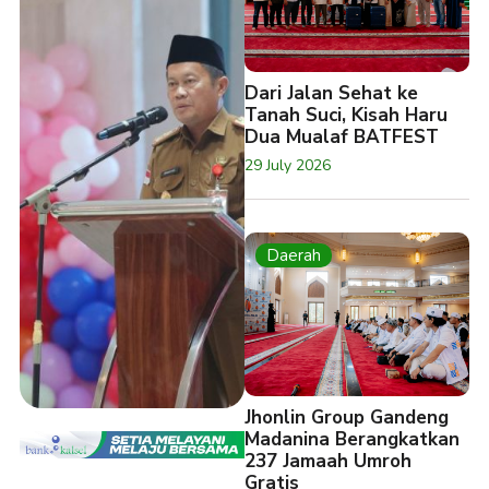
Dari Jalan Sehat ke
Tanah Suci, Kisah Haru
Dua Mualaf BATFEST
29 July 2026
Daerah
Jhonlin Group Gandeng
Madanina Berangkatkan
237 Jamaah Umroh
Gratis