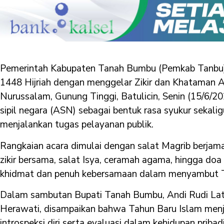
Pemerintah Kabupaten Tanah Bumbu (Pemkab Tanbu)
1448 Hijriah dengan menggelar Zikir dan Khataman A
Nurussalam, Gunung Tinggi, Batulicin, Senin (15/6/2026
sipil negara (ASN) sebagai bentuk rasa syukur sekalig
menjalankan tugas pelayanan publik.
Rangkaian acara dimulai dengan salat Magrib berjama
zikir bersama, salat Isya, ceramah agama, hingga do
khidmat dan penuh kebersamaan dalam menyambut T
Dalam sambutan Bupati Tanah Bumbu, Andi Rudi Lati
Herawati, disampaikan bahwa Tahun Baru Islam men
introspeksi diri serta evaluasi dalam kehidupan priba