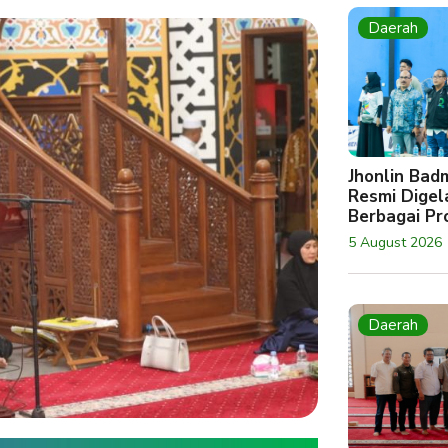
Daerah
Jhonlin Bad
Resmi Digela
Berbagai Pro
5 August 2026
Daerah