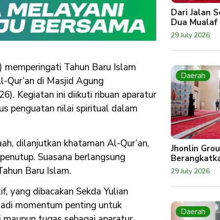
Dari Jalan 
Dua Mualaf
29 July 2026
 memperingati Tahun Baru Islam
Daerah
l-Qur’an di Masjid Agung
). Kegiatan ini diikuti ribuan aparatur
us penguatan nilai spiritual dalam
ah, dilanjutkan khataman Al-Qur’an,
Jhonlin Gro
a penutup. Suasana berlangsung
Berangkatk
ahun Baru Islam.
29 July 2026
f, yang dibacakan Sekda Yulian
jadi momentum penting untuk
Daerah
di maupun tugas sebagai aparatur