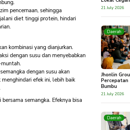
Lokal Cegah
mbung.
21 July 2026
zim pencernaan, sehingga
ni diet tinggi protein, hindari
rian.
Daerah
n kombinasi yang dianjurkan.
eaksi dengan susu dan menyebabkan
-muntah.
da semangka dengan susu akan
Jhonlin Gr
enghindari efek ini, lebih baik
Percepatan 
Bumbu
.
21 July 2026
si bersama semangka. Efeknya bisa
Daerah