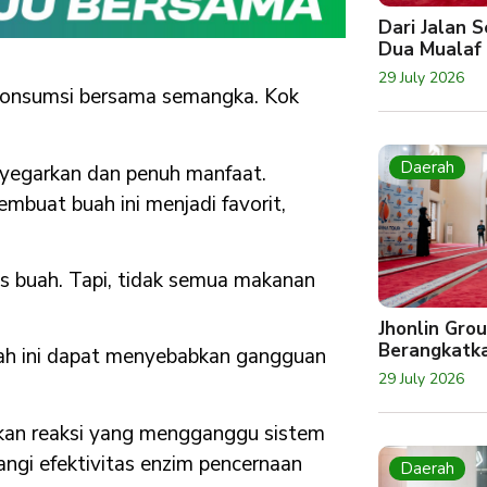
Dari Jalan 
Dua Mualaf
29 July 2026
ikonsumsi bersama semangka. Kok
Daerah
yegarkan dan penuh manfaat.
buat buah ini menjadi favorit,
es buah. Tapi, tidak semua makanan
Jhonlin Gro
Berangkatk
ah ini dapat menyebabkan gangguan
29 July 2026
kan reaksi yang mengganggu sistem
ngi efektivitas enzim pencernaan
Daerah