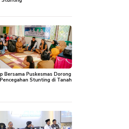
 Stunting
oup Bersama Puskesmas Dorong
Pencegahan Stunting di Tanah