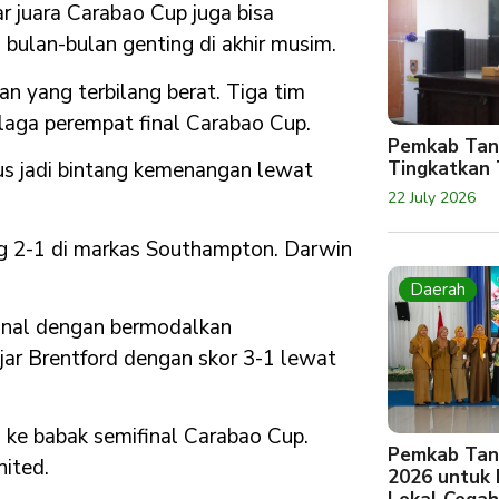
r juara Carabao Cup juga bisa
 bulan-bulan genting di akhir musim.
n yang terbilang berat. Tiga tim
laga perempat final Carabao Cup.
Pemkab Tan
Tingkatkan 
us jadi bintang kemenangan lewat
22 July 2026
ng 2-1 di markas Southampton. Darwin
Daerah
final dengan bermodalkan
ar Brentford dengan skor 3-1 lewat
ke babak semifinal Carabao Cup.
Pemkab Tan
ited.
2026 untuk