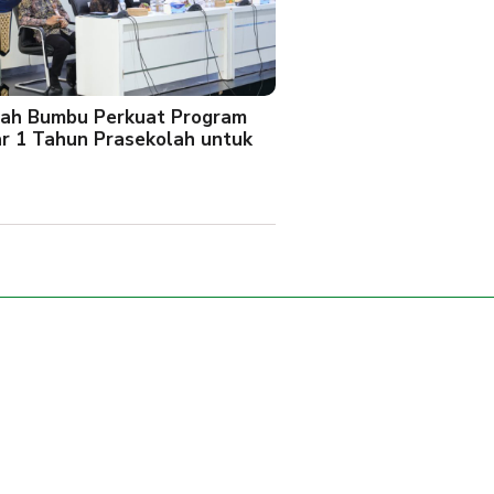
ah Bumbu Perkuat Program
ar 1 Tahun Prasekolah untuk
l