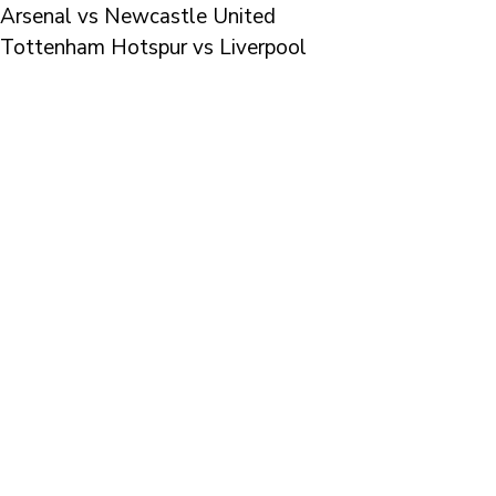
Arsenal vs Newcastle United
Tottenham Hotspur vs Liverpool