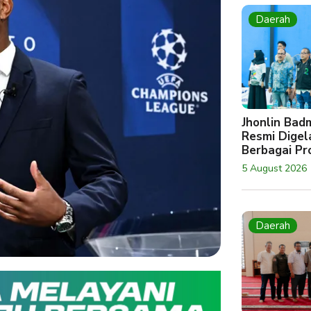
Daerah
Jhonlin Bad
Resmi Digela
Berbagai Pro
5 August 2026
Daerah