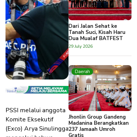
Dari Jalan Sehat ke
Tanah Suci, Kisah Haru
Dua Mualaf BATFEST
29 July 2026
Daerah
PSSI melalui anggota
Jhonlin Group Gandeng
Komite Eksekutif
Madanina Berangkatkan
(Exco) Arya Sinulingga
237 Jamaah Umroh
Gratis