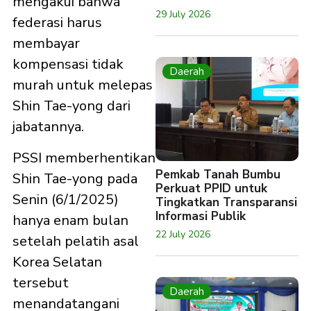
mengakui bahwa
29 July 2026
federasi harus
membayar
kompensasi tidak
Daerah
murah untuk melepas
Shin Tae-yong dari
jabatannya.
PSSI memberhentikan
Pemkab Tanah Bumbu
Shin Tae-yong pada
Perkuat PPID untuk
Senin (6/1/2025)
Tingkatkan Transparansi
Informasi Publik
hanya enam bulan
22 July 2026
setelah pelatih asal
Korea Selatan
tersebut
Daerah
menandatangani