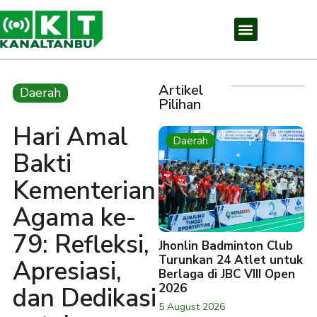
Artikel
Daerah
Pilihan
Hari Amal
Daerah
Bakti
Kementerian
Agama ke-
79: Refleksi,
Jhonlin Badminton Club
Turunkan 24 Atlet untuk
Apresiasi,
Berlaga di JBC VIII Open
2026
dan Dedikasi
5 August 2026