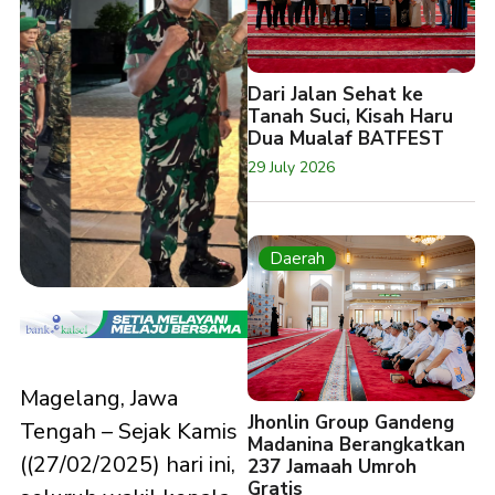
Dari Jalan Sehat ke
Tanah Suci, Kisah Haru
Dua Mualaf BATFEST
29 July 2026
Daerah
Magelang, Jawa
Jhonlin Group Gandeng
Tengah – Sejak Kamis
Madanina Berangkatkan
((27/02/2025) hari ini,
237 Jamaah Umroh
Gratis