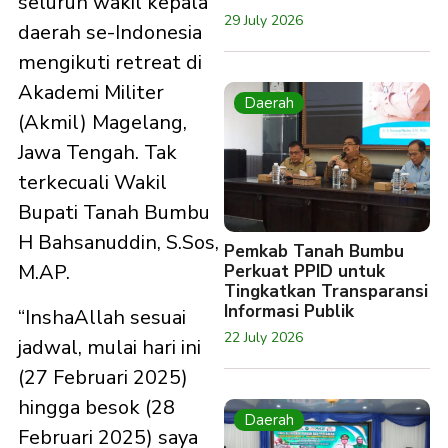
seluruh wakil kepala
29 July 2026
daerah se-Indonesia
mengikuti retreat di
Akademi Militer
Daerah
(Akmil) Magelang,
Jawa Tengah. Tak
terkecuali Wakil
Bupati Tanah Bumbu
H Bahsanuddin, S.Sos,
Pemkab Tanah Bumbu
M.AP.
Perkuat PPID untuk
Tingkatkan Transparansi
Informasi Publik
“InshaAllah sesuai
22 July 2026
jadwal, mulai hari ini
(27 Februari 2025)
hingga besok (28
Daerah
Februari 2025) saya