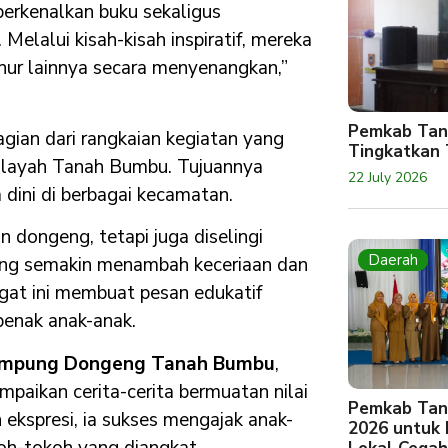
erkenalkan buku sekaligus
elalui kisah-kisah inspiratif, mereka
luhur lainnya secara menyenangkan,”
Pemkab Tan
gian dari rangkaian kegiatan yang
Tingkatkan 
 wilayah Tanah Bumbu. Tujuannya
22 July 2026
 dini di berbagai kecamatan.
n dongeng, tetapi juga diselingi
Daerah
ang semakin menambah keceriaan dan
gat ini membuat pesan edukatif
enak anak-anak.
Kampung Dongeng Tanah Bumbu
,
aikan cerita-cerita bermuatan nilai
Pemkab Tan
 ekspresi, ia sukses mengajak anak-
2026 untuk
okoh-tokoh yang diangkat.