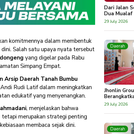
Dari Jalan 
Dua Mualaf
29 July 2026
kkan komitmennya dalam membentuk
Daerah
 dini. Salah satu upaya nyata tersebut
endongeng
yang digelar pada Rabu
ecamatan Simpang Empat.
an Arsip Daerah Tanah Bumbu
i Andi Rudi Latif dalam meningkatkan
Jhonlin Gro
atan edukatif yang menyenangkan.
Berangkatk
29 July 2026
Rahmadani
, menjelaskan bahwa
 tetapi merupakan strategi penting
kebiasaan membaca sejak dini.
Daerah