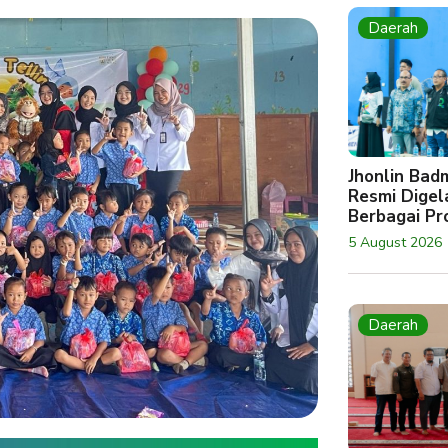
Daerah
Jhonlin Bad
Resmi Digela
Berbagai Pro
5 August 2026
Daerah