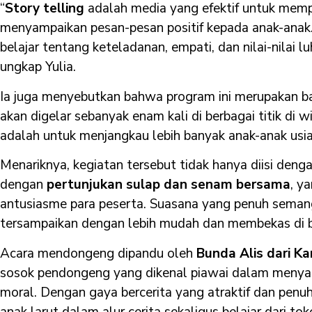
“
Story telling
adalah media yang efektif untuk memp
menyampaikan pesan-pesan positif kepada anak-anak. M
belajar tentang keteladanan, empati, dan nilai-nilai 
ungkap Yulia.
Ia juga menyebutkan bahwa program ini merupakan ba
akan digelar sebanyak enam kali di berbagai titik di
adalah untuk menjangkau lebih banyak anak-anak usia
Menariknya, kegiatan tersebut tidak hanya diisi denga
dengan
pertunjukan sulap dan senam bersama
, y
antusiasme para peserta. Suasana yang penuh seman
tersampaikan dengan lebih mudah dan membekas di b
Acara mendongeng dipandu oleh
Bunda Alis dari 
sosok pendongeng yang dikenal piawai dalam menyamp
moral. Dengan gaya bercerita yang atraktif dan penuh
anak larut dalam alur cerita sekaligus belajar dari t