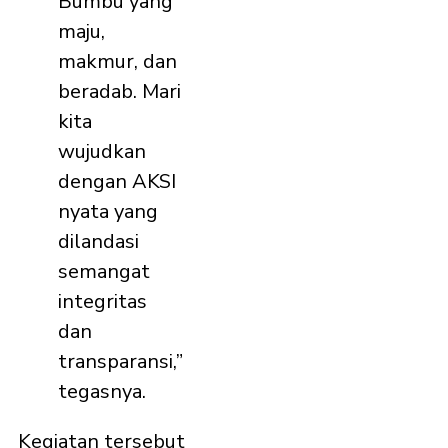
Bumbu yang
maju,
makmur, dan
beradab. Mari
kita
wujudkan
dengan AKSI
nyata yang
dilandasi
semangat
integritas
dan
transparansi,”
tegasnya.
Kegiatan tersebut