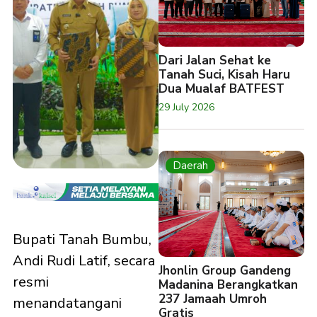
Dari Jalan Sehat ke
Tanah Suci, Kisah Haru
Dua Mualaf BATFEST
29 July 2026
Daerah
Bupati Tanah Bumbu,
Andi Rudi Latif, secara
Jhonlin Group Gandeng
resmi
Madanina Berangkatkan
237 Jamaah Umroh
menandatangani
Gratis