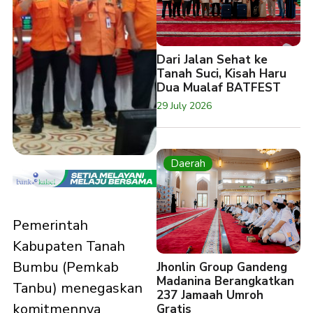
Dari Jalan Sehat ke
Tanah Suci, Kisah Haru
Dua Mualaf BATFEST
29 July 2026
Daerah
Pemerintah
Kabupaten Tanah
Bumbu (Pemkab
Jhonlin Group Gandeng
Madanina Berangkatkan
Tanbu) menegaskan
237 Jamaah Umroh
komitmennya
Gratis