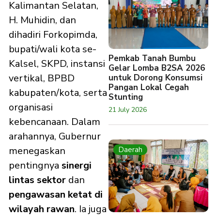
Kalimantan Selatan,
H. Muhidin, dan
dihadiri Forkopimda,
bupati/wali kota se-
Pemkab Tanah Bumbu
Kalsel, SKPD, instansi
Gelar Lomba B2SA 2026
vertikal, BPBD
untuk Dorong Konsumsi
Pangan Lokal Cegah
kabupaten/kota, serta
Stunting
organisasi
21 July 2026
kebencanaan. Dalam
arahannya, Gubernur
menegaskan
Daerah
pentingnya
sinergi
lintas sektor
dan
pengawasan ketat di
wilayah rawan
. Ia juga