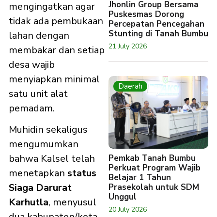
Jhonlin Group Bersama
mengingatkan agar
Puskesmas Dorong
tidak ada pembukaan
Percepatan Pencegahan
Stunting di Tanah Bumbu
lahan dengan
21 July 2026
membakar dan setiap
desa wajib
menyiapkan minimal
Daerah
satu unit alat
pemadam.
Muhidin sekaligus
mengumumkan
bahwa Kalsel telah
Pemkab Tanah Bumbu
Perkuat Program Wajib
menetapkan
status
Belajar 1 Tahun
Siaga Darurat
Prasekolah untuk SDM
Unggul
Karhutla
, menyusul
20 July 2026
dua kabupaten/kota