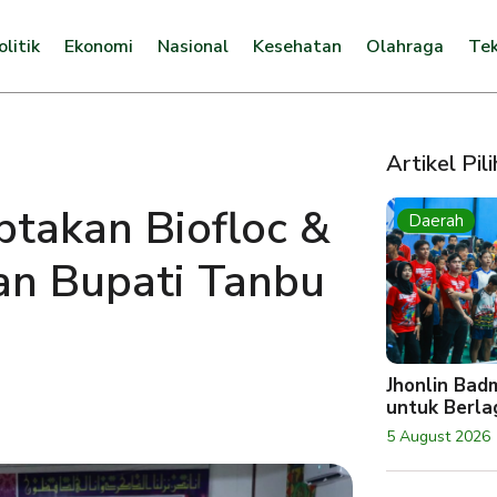
olitik
Ekonomi
Nasional
Kesehatan
Olahraga
Tek
Artikel Pil
takan Biofloc &
Daerah
ian Bupati Tanbu
Jhonlin Bad
untuk Berlag
5 August 2026