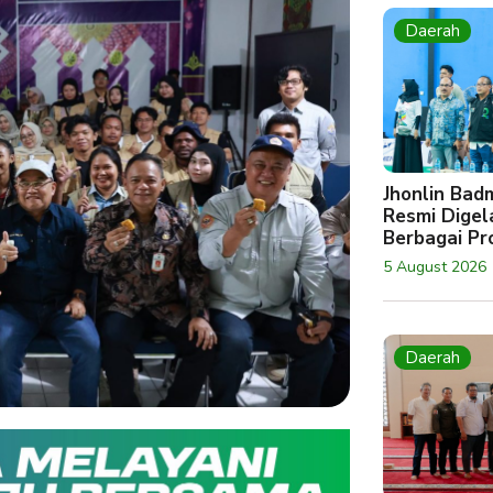
Daerah
Jhonlin Bad
Resmi Digela
Berbagai Pro
5 August 2026
Daerah