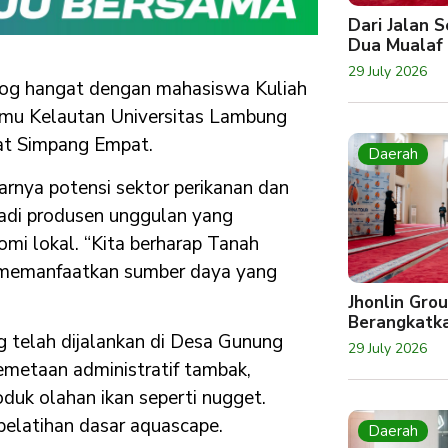
Dari Jalan 
Dua Mualaf
29 July 2026
alog hangat dengan mahasiswa Kuliah
Ilmu Kelautan Universitas Lambung
at Simpang Empat.
Daerah
rnya potensi sektor perikanan dan
jadi produsen unggulan yang
mi lokal. “Kita berharap Tanah
 memanfaatkan sumber daya yang
Jhonlin Gro
Berangkatk
telah dijalankan di Desa Gunung
29 July 2026
 pemetaan administratif tambak,
oduk olahan ikan seperti nugget.
pelatihan dasar aquascape.
Daerah