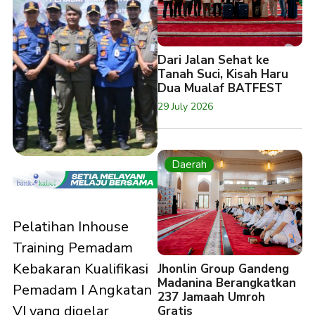
Dari Jalan Sehat ke
Tanah Suci, Kisah Haru
Dua Mualaf BATFEST
29 July 2026
Daerah
Pelatihan Inhouse
Training Pemadam
Kebakaran Kualifikasi
Jhonlin Group Gandeng
Madanina Berangkatkan
Pemadam I Angkatan
237 Jamaah Umroh
VI yang digelar
Gratis