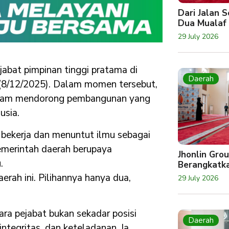
Dari Jalan 
Dua Mualaf
29 July 2026
jabat pimpinan tinggi pratama di
Daerah
 (8/12/2025). Dalam momen tersebut,
alam mendorong pembangunan yang
usia.
bekerja dan menuntut ilmu sebagai
merintah daerah berupaya
Jhonlin Gro
.
Berangkatk
rah ini. Pilihannya hanya dua,
29 July 2026
a pejabat bukan sekadar posisi
Daerah
ntegritas, dan keteladanan. Ia