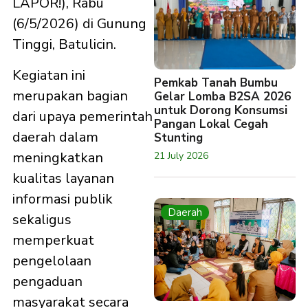
LAPOR!), Rabu
(6/5/2026) di Gunung
Tinggi, Batulicin.
Kegiatan ini
Pemkab Tanah Bumbu
merupakan bagian
Gelar Lomba B2SA 2026
untuk Dorong Konsumsi
dari upaya pemerintah
Pangan Lokal Cegah
daerah dalam
Stunting
meningkatkan
21 July 2026
kualitas layanan
informasi publik
Daerah
sekaligus
memperkuat
pengelolaan
pengaduan
masyarakat secara