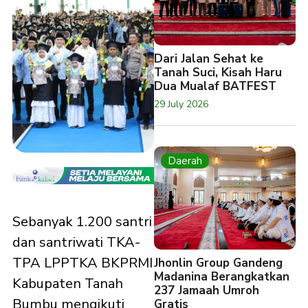
Dari Jalan Sehat ke
Tanah Suci, Kisah Haru
Dua Mualaf BATFEST
29 July 2026
Daerah
Sebanyak 1.200 santri
dan santriwati TKA-
TPA LPPTKA BKPRMI
Jhonlin Group Gandeng
Madanina Berangkatkan
Kabupaten Tanah
237 Jamaah Umroh
Bumbu mengikuti
Gratis