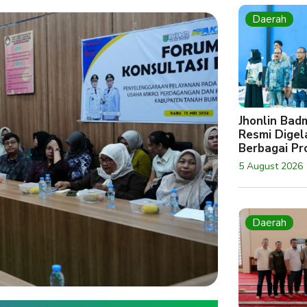
Daerah
Jhonlin Bad
Resmi Digela
Berbagai Pro
5 August 2026
Daerah