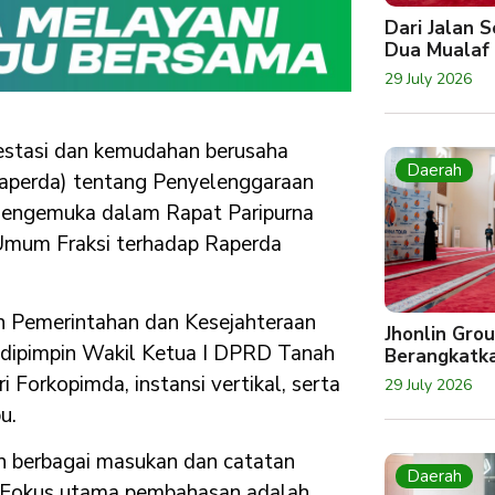
Dari Jalan 
Dua Mualaf
29 July 2026
estasi dan kemudahan berusaha
Daerah
aperda) tentang Penyelenggaraan
 mengemuka dalam Rapat Paripurna
um Fraksi terhadap Raperda
en Pemerintahan dan Kesejahteraan
Jhonlin Gro
 dipimpin Wakil Ketua I DPRD Tanah
Berangkatk
 Forkopimda, instansi vertikal, serta
29 July 2026
u.
n berbagai masukan dan catatan
Daerah
. Fokus utama pembahasan adalah