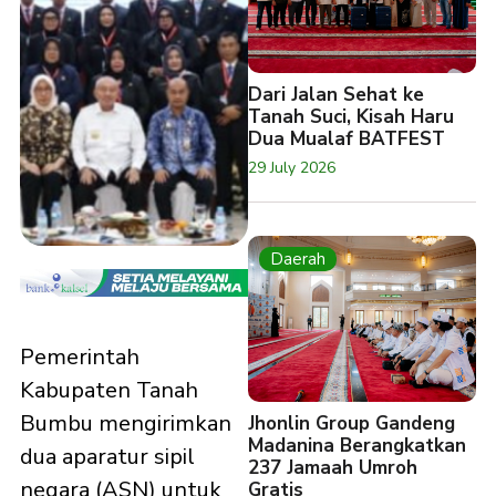
Dari Jalan Sehat ke
Tanah Suci, Kisah Haru
Dua Mualaf BATFEST
29 July 2026
Daerah
Pemerintah
Kabupaten Tanah
Bumbu mengirimkan
Jhonlin Group Gandeng
Madanina Berangkatkan
dua aparatur sipil
237 Jamaah Umroh
negara (ASN) untuk
Gratis