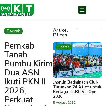
Artikel
Daerah
Pilihan
Pemkab
Daerah
Tanah
Bumbu Kirim
Dua ASN
Ikuti PKN II
Jhonlin Badminton Club
Turunkan 24 Atlet untuk
2026,
Berlaga di JBC VIII Open
2026
Perkuat
5 August 2026