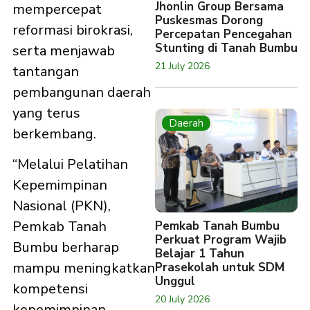
Jhonlin Group Bersama
mempercepat
Puskesmas Dorong
reformasi birokrasi,
Percepatan Pencegahan
Stunting di Tanah Bumbu
serta menjawab
21 July 2026
tantangan
pembangunan daerah
yang terus
Daerah
berkembang.
“Melalui Pelatihan
Kepemimpinan
Nasional (PKN),
Pemkab Tanah
Pemkab Tanah Bumbu
Perkuat Program Wajib
Bumbu berharap
Belajar 1 Tahun
mampu meningkatkan
Prasekolah untuk SDM
Unggul
kompetensi
20 July 2026
kepemimpinan